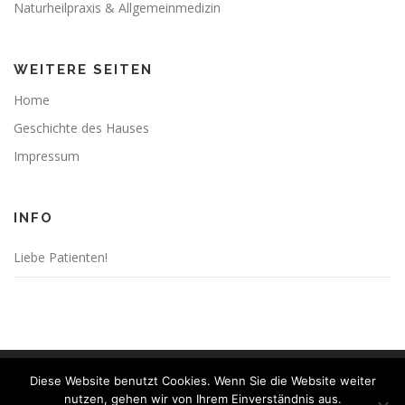
Naturheilpraxis & Allgemeinmedizin
WEITERE SEITEN
Home
Geschichte des Hauses
Impressum
INFO
Liebe Patienten!
Diese Website benutzt Cookies. Wenn Sie die Website weiter
Copyright © 2020 Ärztehaus Potsdam – design by Medialisten
nutzen, gehen wir von Ihrem Einverständnis aus.